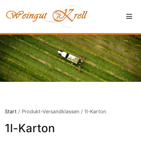
Springe
zum
Inhalt
Weingut Krell
Start
/ Produkt-Versandklassen / 1l-Karton
1l-Karton