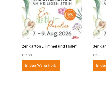
2er Karton „Himmel und Hölle“
3er Kar
€
17,00
€
19,00
In den Warenkorb
In de