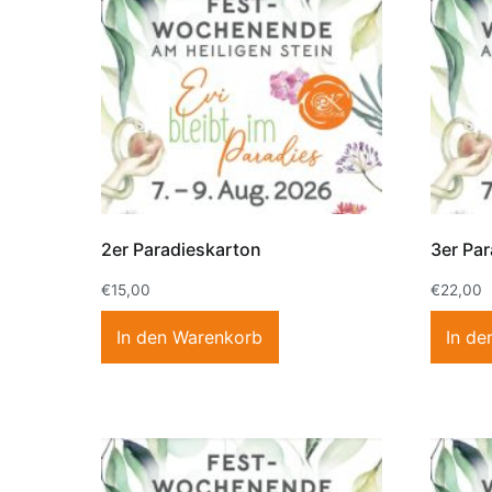
2er Paradieskarton
3er Pa
€
15,00
€
22,00
In den Warenkorb
In de