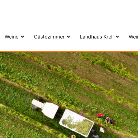
ngut Krell
Weine
Gästezimmer
Landhaus Krell
Wei