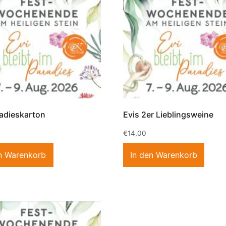
radieskarton
Evis 2er Lieblingsweine
€
14,00
n Warenkorb
In den Warenkorb