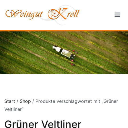
Springe
zum
Inhalt
Weingut Krell
Start
/
Shop
/ Produkte verschlagwortet mit „Grüner
Veltliner“
Grüner Veltliner